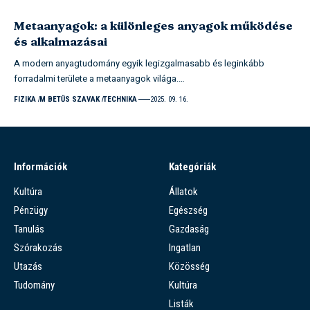
Metaanyagok: a különleges anyagok működése
és alkalmazásai
A modern anyagtudomány egyik legizgalmasabb és leginkább
forradalmi területe a metaanyagok világa.…
FIZIKA
M BETŰS SZAVAK
TECHNIKA
2025. 09. 16.
Információk
Kategóriák
Kultúra
Állatok
Pénzügy
Egészség
Tanulás
Gazdaság
Szórakozás
Ingatlan
Utazás
Közösség
Tudomány
Kultúra
Listák