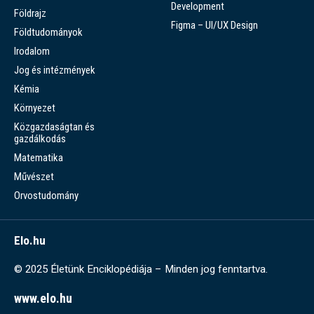
Development
Földrajz
Figma – UI/UX Design
Földtudományok
Irodalom
Jog és intézmények
Kémia
Környezet
Közgazdaságtan és
gazdálkodás
Matematika
Művészet
Orvostudomány
Elo.hu
© 2025 Életünk Enciklopédiája – Minden jog fenntartva.
www.elo.hu