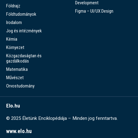
Development
Földrajz
Figma – UI/UX Design
Földtudományok
Irodalom
Jog és intézmények
Kémia
Környezet
Közgazdaságtan és
gazdálkodás
Matematika
Művészet
Orvostudomány
Elo.hu
© 2025 Életünk Enciklopédiája – Minden jog fenntartva.
www.elo.hu