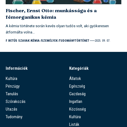
Fischer, Ernst Otto: munkássága és a
fémorganikus kémia
A kémia története során kevés olyan tudós volt, aki gyökeresen
átformálta volna…
F BETŰS SZAVAK
KÉMIA
SZEMÉLYEK
TUDOMÁNYTÖRTÉNET
2025. 09. 07.
Információk
Kategóriák
Kultúra
Állatok
Pénzügy
Egészség
Tanulás
Gazdaság
Szórakozás
Ingatlan
Utazás
Közösség
Tudomány
Kultúra
Listák