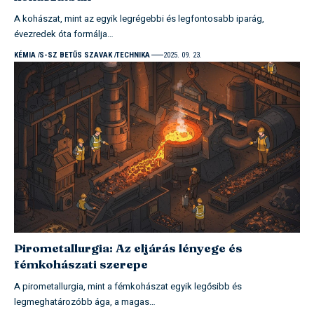
A kohászat, mint az egyik legrégebbi és legfontosabb iparág,
évezredek óta formálja…
KÉMIA
S-SZ BETŰS SZAVAK
TECHNIKA
2025. 09. 23.
Pirometallurgia: Az eljárás lényege és
fémkohászati szerepe
A pirometallurgia, mint a fémkohászat egyik legősibb és
legmeghatározóbb ága, a magas…