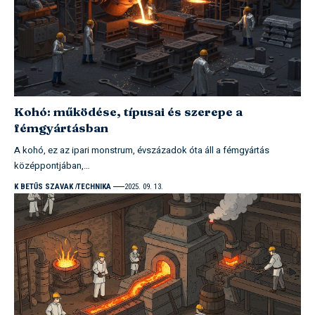
Kohó: működése, típusai és szerepe a
fémgyártásban
A kohó, ez az ipari monstrum, évszázadok óta áll a fémgyártás
középpontjában,…
K BETŰS SZAVAK
TECHNIKA
2025. 09. 13.