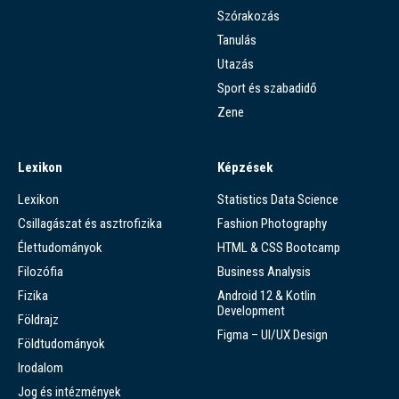
Szórakozás
Tanulás
Utazás
Sport és szabadidő
Zene
Lexikon
Képzések
Lexikon
Statistics Data Science
Csillagászat és asztrofizika
Fashion Photography
Élettudományok
HTML & CSS Bootcamp
Filozófia
Business Analysis
Fizika
Android 12 & Kotlin
Development
Földrajz
Figma – UI/UX Design
Földtudományok
Irodalom
Jog és intézmények