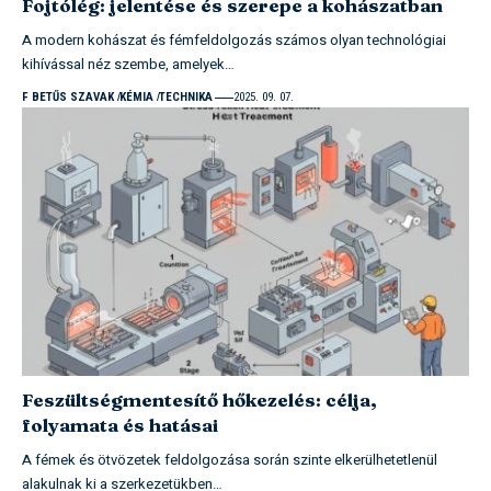
Fojtólég: jelentése és szerepe a kohászatban
A modern kohászat és fémfeldolgozás számos olyan technológiai
kihívással néz szembe, amelyek…
F BETŰS SZAVAK
KÉMIA
TECHNIKA
2025. 09. 07.
Feszültségmentesítő hőkezelés: célja,
folyamata és hatásai
A fémek és ötvözetek feldolgozása során szinte elkerülhetetlenül
alakulnak ki a szerkezetükben…