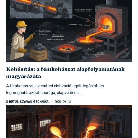
Kohósítás: a fémkohászat alapfolyamatának
magyarázata
A fémkohászat, az emberi civilizáció egyik legősibb és
legmeghatározóbb iparága, alapvetően a…
K BETŰS SZAVAK
TECHNIKA
2025. 09. 13.