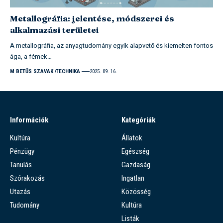
Metallográfia: jelentése, módszerei és
alkalmazási területei
A metallográfia, az anyagtudomány egyik alapvető és kiemelten fontos
ága, a fémek…
M BETŰS SZAVAK
TECHNIKA
2025. 09. 16.
Információk
Kategóriák
Kultúra
Állatok
Pénzügy
Egészség
Tanulás
Gazdaság
Szórakozás
Ingatlan
Utazás
Közösség
Tudomány
Kultúra
Listák