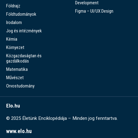
Development
Földrajz
Figma – UI/UX Design
Földtudományok
Irodalom
Jog és intézmények
Kémia
Környezet
Közgazdaságtan és
gazdálkodás
Matematika
Művészet
Orvostudomány
Elo.hu
© 2025 Életünk Enciklopédiája – Minden jog fenntartva.
www.elo.hu