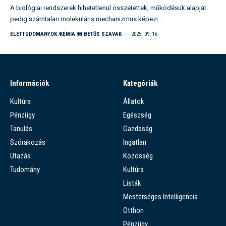
A biológiai rendszerek hihetetlenül összetettek, működésük alapját
pedig számtalan molekuláris mechanizmus képezi.…
ÉLETTUDOMÁNYOK
KÉMIA
M BETŰS SZAVAK
2025. 09. 16.
Információk
Kategóriák
Kultúra
Állatok
Pénzügy
Egészség
Tanulás
Gazdaság
Szórakozás
Ingatlan
Utazás
Közösség
Tudomány
Kultúra
Listák
Mesterséges Intelligencia
Otthon
Pénzügy