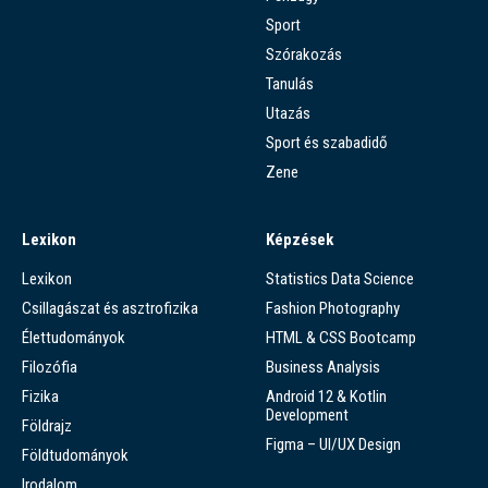
Sport
Szórakozás
Tanulás
Utazás
Sport és szabadidő
Zene
Lexikon
Képzések
Lexikon
Statistics Data Science
Csillagászat és asztrofizika
Fashion Photography
Élettudományok
HTML & CSS Bootcamp
Filozófia
Business Analysis
Fizika
Android 12 & Kotlin
Development
Földrajz
Figma – UI/UX Design
Földtudományok
Irodalom