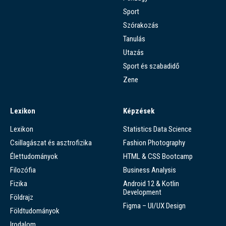
Sport
Szórakozás
Tanulás
Utazás
Sport és szabadidő
Zene
Lexikon
Képzések
Lexikon
Statistics Data Science
Csillagászat és asztrofizika
Fashion Photography
Élettudományok
HTML & CSS Bootcamp
Filozófia
Business Analysis
Fizika
Android 12 & Kotlin
Development
Földrajz
Figma – UI/UX Design
Földtudományok
Irodalom