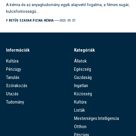
A kémia és az anyagtudomány egyik alapvető fogalma, a fémes sugár,
kulcsfontosságú…
F BETŰS SZAVAK
FIZIKA
KÉMIA
2025. 09. 07.
Információk
Kategóriák
Kultúra
Állatok
Pénzügy
Egészség
Tanulás
Gazdaság
Szórakozás
Ingatlan
Utazás
Közösség
Tudomány
Kultúra
Listák
Mesterséges Intelligencia
Otthon
Pénzügy