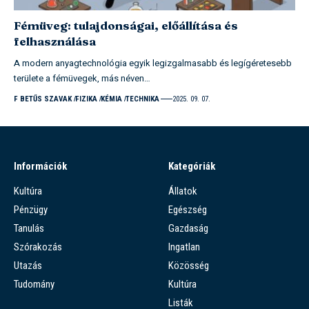
Fémüveg: tulajdonságai, előállítása és
felhasználása
A modern anyagtechnológia egyik legizgalmasabb és legígéretesebb
területe a fémüvegek, más néven…
F BETŰS SZAVAK
FIZIKA
KÉMIA
TECHNIKA
2025. 09. 07.
Információk
Kategóriák
Kultúra
Állatok
Pénzügy
Egészség
Tanulás
Gazdaság
Szórakozás
Ingatlan
Utazás
Közösség
Tudomány
Kultúra
Listák