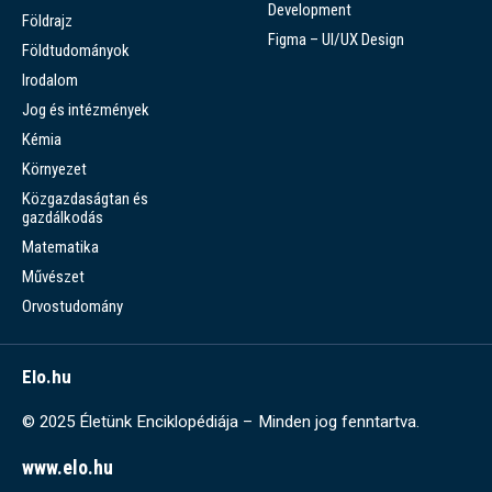
Development
Földrajz
Figma – UI/UX Design
Földtudományok
Irodalom
Jog és intézmények
Kémia
Környezet
Közgazdaságtan és
gazdálkodás
Matematika
Művészet
Orvostudomány
Elo.hu
© 2025 Életünk Enciklopédiája – Minden jog fenntartva.
www.elo.hu