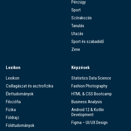
Pénzügy
Sport
Szórakozás
Tanulás
Utazás
Sport és szabadidő
Zene
Lexikon
Képzések
Lexikon
Statistics Data Science
Csillagászat és asztrofizika
Fashion Photography
Élettudományok
HTML & CSS Bootcamp
Filozófia
Business Analysis
Fizika
Android 12 & Kotlin
Development
Földrajz
Figma – UI/UX Design
Földtudományok