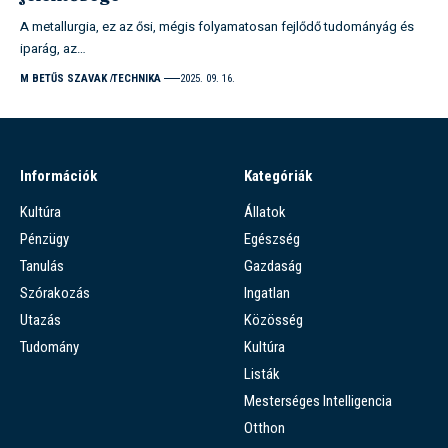
A metallurgia, ez az ősi, mégis folyamatosan fejlődő tudományág és
iparág, az…
M BETŰS SZAVAK
TECHNIKA
2025. 09. 16.
Információk
Kategóriák
Kultúra
Állatok
Pénzügy
Egészség
Tanulás
Gazdaság
Szórakozás
Ingatlan
Utazás
Közösség
Tudomány
Kultúra
Listák
Mesterséges Intelligencia
Otthon