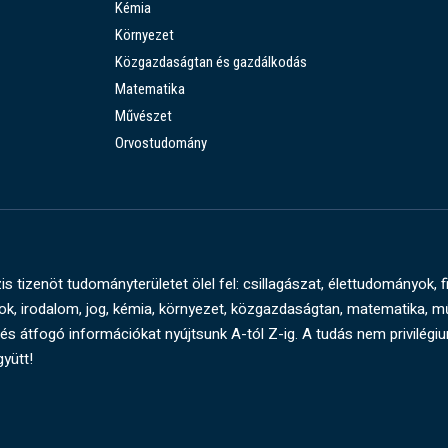
Kémia
Környezet
Közgazdaságtan és gazdálkodás
Matematika
Művészet
Orvostudomány
s tizenöt tudományterületet ölel fel: csillagászat, élettudományok, f
, irodalom, jog, kémia, környezet, közgazdaságtan, matematika, 
és átfogó információkat nyújtsunk A-tól Z-ig. A tudás nem privilégi
gyütt!