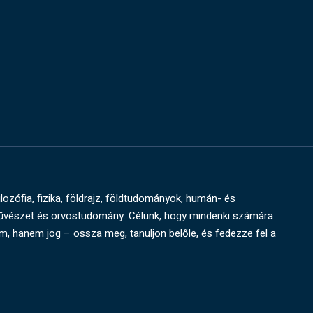
ilozófia, fizika, földrajz, földtudományok, humán- és
művészet és orvostudomány. Célunk, hogy mindenki számára
um, hanem jog – ossza meg, tanuljon belőle, és fedezze fel a