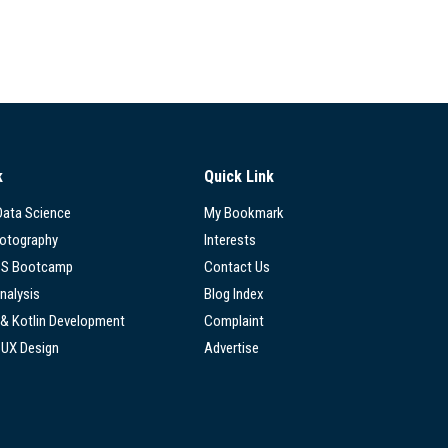
k
Quick Link
 Data Science
My Bookmark
hotography
Interests
SS Bootcamp
Contact Us
nalysis
Blog Index
 & Kotlin Development
Complaint
/UX Design
Advertise