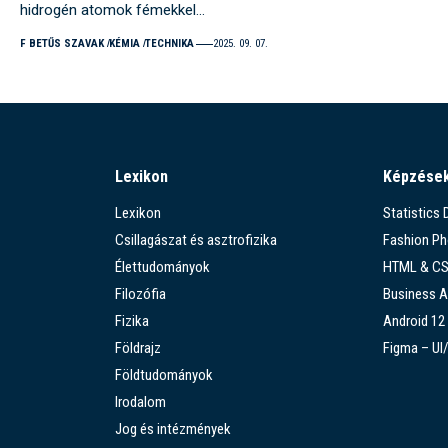
hidrogén atomok fémekkel…
F BETŰS SZAVAK
KÉMIA
TECHNIKA
2025. 09. 07.
Lexikon
Képzése
Lexikon
Statistics
Csillagászat és asztrofizika
Fashion P
Élettudományok
HTML & C
Filozófia
Business A
Fizika
Android 12
Földrajz
Figma – UI
Földtudományok
Irodalom
Jog és intézmények