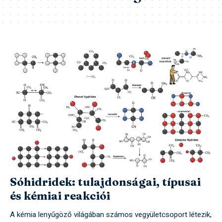
Sóhidridek: tulajdonságai, típusai
és kémiai reakciói
A kémia lenyűgöző világában számos vegyületcsoport létezik,