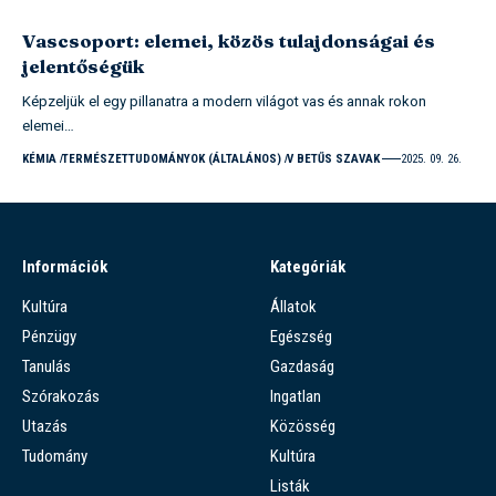
Vascsoport: elemei, közös tulajdonságai és
jelentőségük
Képzeljük el egy pillanatra a modern világot vas és annak rokon
elemei…
KÉMIA
TERMÉSZETTUDOMÁNYOK (ÁLTALÁNOS)
V BETŰS SZAVAK
2025. 09. 26.
Információk
Kategóriák
Kultúra
Állatok
Pénzügy
Egészség
Tanulás
Gazdaság
Szórakozás
Ingatlan
Utazás
Közösség
Tudomány
Kultúra
Listák