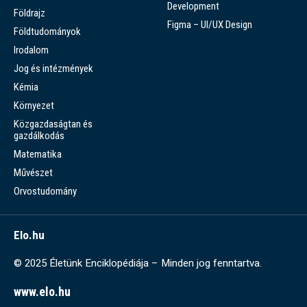
Development
Földrajz
Figma – UI/UX Design
Földtudományok
Irodalom
Jog és intézmények
Kémia
Környezet
Közgazdaságtan és
gazdálkodás
Matematika
Művészet
Orvostudomány
Elo.hu
© 2025 Életünk Enciklopédiája – Minden jog fenntartva.
www.elo.hu