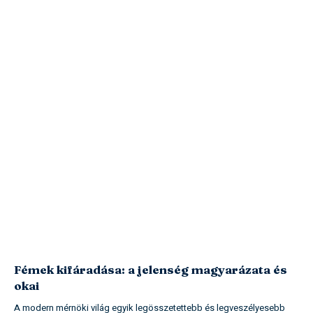
Fémek kifáradása: a jelenség magyarázata és
okai
A modern mérnöki világ egyik legösszetettebb és legveszélyesebb