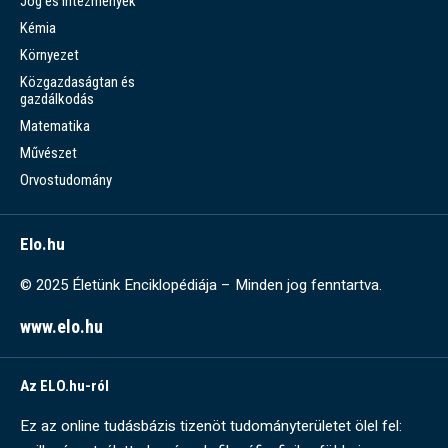
Jog és intézmények
Kémia
Környezet
Közgazdaságtan és
gazdálkodás
Matematika
Művészet
Orvostudomány
Elo.hu
© 2025 Életünk Enciklopédiája – Minden jog fenntartva.
www.elo.hu
Az ELO.hu-ról
Ez az online tudásbázis tizenöt tudományterületet ölel fel: