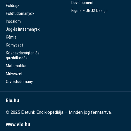
Development
Földrajz
Figma – UI/UX Design
Földtudományok
Irodalom
Jog és intézmények
Kémia
Környezet
Közgazdaságtan és
gazdálkodás
Matematika
Művészet
Orvostudomány
Elo.hu
© 2025 Életünk Enciklopédiája – Minden jog fenntartva.
www.elo.hu