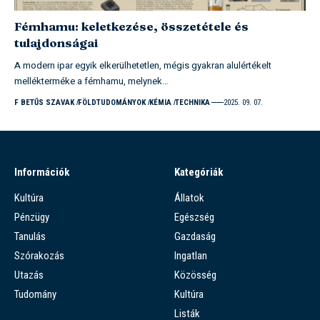
Fémhamu: keletkezése, összetétele és
tulajdonságai
A modern ipar egyik elkerülhetetlen, mégis gyakran alulértékelt
mellékterméke a fémhamu, melynek…
F BETŰS SZAVAK
FÖLDTUDOMÁNYOK
KÉMIA
TECHNIKA
2025. 09. 07.
Információk
Kategóriák
Kultúra
Állatok
Pénzügy
Egészség
Tanulás
Gazdaság
Szórakozás
Ingatlan
Utazás
Közösség
Tudomány
Kultúra
Listák