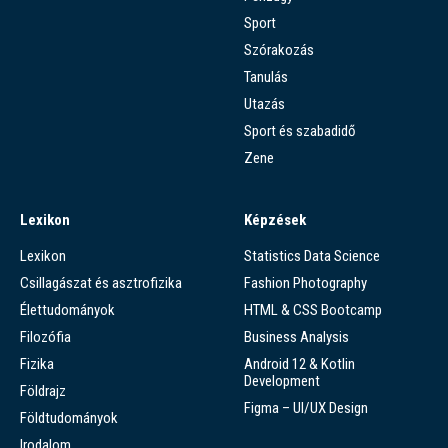
Sport
Szórakozás
Tanulás
Utazás
Sport és szabadidő
Zene
Lexikon
Képzések
Lexikon
Statistics Data Science
Csillagászat és asztrofizika
Fashion Photography
Élettudományok
HTML & CSS Bootcamp
Filozófia
Business Analysis
Fizika
Android 12 & Kotlin
Development
Földrajz
Figma – UI/UX Design
Földtudományok
Irodalom