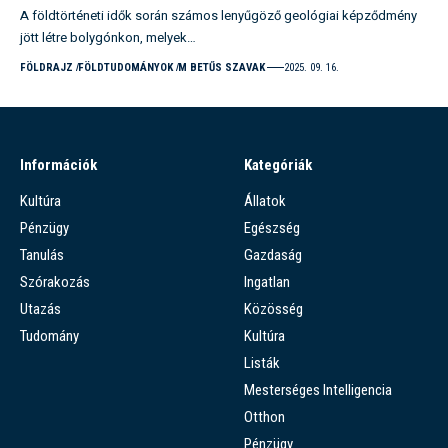
A földtörténeti idők során számos lenyűgöző geológiai képződmény
jött létre bolygónkon, melyek…
FÖLDRAJZ
FÖLDTUDOMÁNYOK
M BETŰS SZAVAK
2025. 09. 16.
Információk
Kategóriák
Kultúra
Állatok
Pénzügy
Egészség
Tanulás
Gazdaság
Szórakozás
Ingatlan
Utazás
Közösség
Tudomány
Kultúra
Listák
Mesterséges Intelligencia
Otthon
Pénzügy