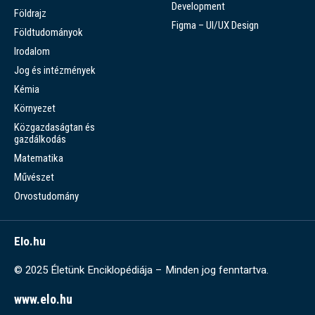
Development
Földrajz
Figma – UI/UX Design
Földtudományok
Irodalom
Jog és intézmények
Kémia
Környezet
Közgazdaságtan és
gazdálkodás
Matematika
Művészet
Orvostudomány
Elo.hu
© 2025 Életünk Enciklopédiája – Minden jog fenntartva.
www.elo.hu