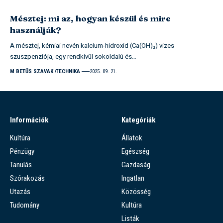
Mésztej: mi az, hogyan készül és mire
használják?
A mésztej, kémiai nevén kalcium-hidroxid (Ca(OH)₂) vizes
szuszpenziója, egy rendkívül sokoldalú és…
M BETŰS SZAVAK
TECHNIKA
2025. 09. 21.
Információk
Kategóriák
Kultúra
Állatok
Pénzügy
Egészség
Tanulás
Gazdaság
Szórakozás
Ingatlan
Utazás
Közösség
Tudomány
Kultúra
Listák