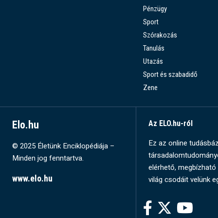
Pénzügy
Sport
Szórakozás
Tanulás
Utazás
Sport és szabadidő
Zene
Elo.hu
Az ELO.hu-ról
Ez az online tudásbázi
© 2025 Életünk Enciklopédiája –
társadalomtudományok
Minden jog fenntartva.
elérhető, megbízható 
www.elo.hu
világ csodáit velünk e