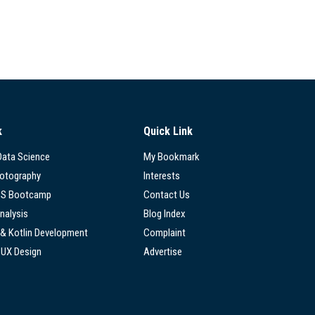
k
Quick Link
 Data Science
My Bookmark
hotography
Interests
SS Bootcamp
Contact Us
nalysis
Blog Index
 & Kotlin Development
Complaint
/UX Design
Advertise