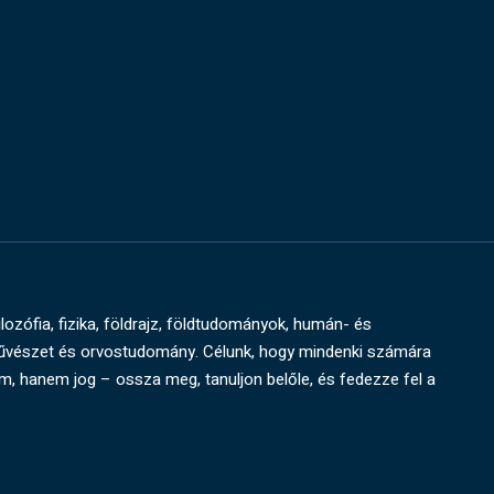
ilozófia, fizika, földrajz, földtudományok, humán- és
művészet és orvostudomány. Célunk, hogy mindenki számára
um, hanem jog – ossza meg, tanuljon belőle, és fedezze fel a