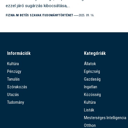
ezzel járó sugárzás kibocsátása,…
FIZIKA
M BETŰS SZAVAK
TUDOMÁNYTÖRTÉNET
2025. 09. 16.
Információk
Kategóriák
Kultúra
Állatok
Pénzügy
Egészség
Tanulás
Gazdaság
Szórakozás
Ingatlan
Utazás
Közösség
Tudomány
Kultúra
Listák
Mesterséges Intelligencia
Otthon