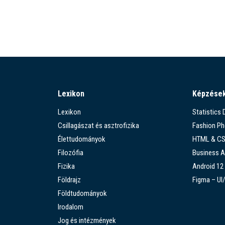
Lexikon
Képzése
Lexikon
Statistics
Csillagászat és asztrofizika
Fashion P
Élettudományok
HTML & C
Filozófia
Business A
Fizika
Android 12
Földrajz
Figma – UI
Földtudományok
Irodalom
Jog és intézmények