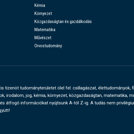
Kémia
Környezet
Közgazdaságtan és gazdálkodás
Matematika
Művészet
Orvostudomány
s tizenöt tudományterületet ölel fel: csillagászat, élettudományok, f
, irodalom, jog, kémia, környezet, közgazdaságtan, matematika, 
és átfogó információkat nyújtsunk A-tól Z-ig. A tudás nem privilégi
gyütt!