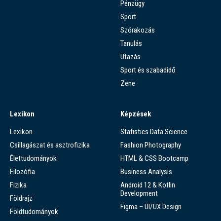
Pénzügy
Sport
Szórakozás
Tanulás
Utazás
Sport és szabadidő
Zene
Lexikon
Képzések
Lexikon
Statistics Data Science
Csillagászat és asztrofizika
Fashion Photography
Élettudományok
HTML & CSS Bootcamp
Filozófia
Business Analysis
Fizika
Android 12 & Kotlin
Development
Földrajz
Figma – UI/UX Design
Földtudományok