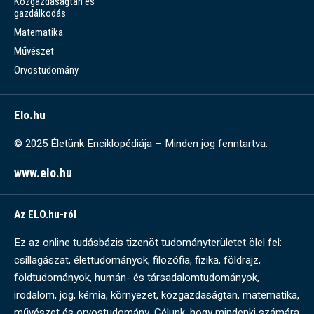
Közgazdaságtan és
gazdálkodás
Matematika
Művészet
Orvostudomány
Elo.hu
© 2025 Életünk Enciklopédiája – Minden jog fenntartva.
www.elo.hu
Az ELO.hu-ról
Ez az online tudásbázis tizenöt tudományterületet ölel fel:
csillagászat, élettudományok, filozófia, fizika, földrajz,
földtudományok, humán- és társadalomtudományok,
irodalom, jog, kémia, környezet, közgazdaságtan, matematika,
művészet és orvostudomány. Célunk, hogy mindenki számára