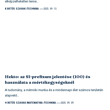
elképzelhetetlen lenne…
K BETŰS SZAVAK
TECHNIKA
2025. 09. 13.
Hekto: az SI-prefixum jelentése (100) és
használata a mértékegységeknél
A tudomány, a mérnöki munka és a mindennapi élet számos területén
alapvető…
H BETŰS SZAVAK
MATEMATIKA
TECHNIKA
2025. 09. 09.