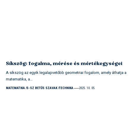
Síkszög: fogalma, mérése és mértékegységei
A síkszög az egyik legalapvetőbb geometriai fogalom, amely áthatja a
matematika, a…
MATEMATIKA
S-SZ BETŰS SZAVAK
TECHNIKA
2025. 10. 05.