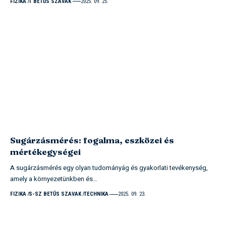
FIZIKA
T BETŰS SZAVAK
2025. 09. 25.
Sugárzásmérés: fogalma, eszközei és
mértékegységei
A sugárzásmérés egy olyan tudományág és gyakorlati tevékenység,
amely a környezetünkben és…
FIZIKA
S-SZ BETŰS SZAVAK
TECHNIKA
2025. 09. 23.