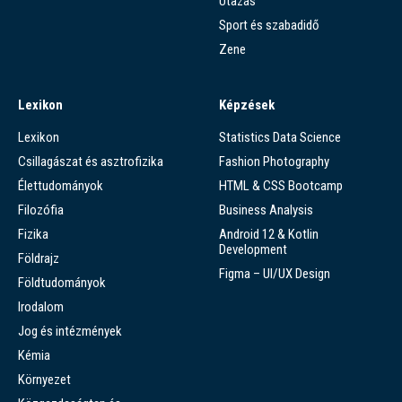
Utazás
Sport és szabadidő
Zene
Lexikon
Képzések
Lexikon
Statistics Data Science
Csillagászat és asztrofizika
Fashion Photography
Élettudományok
HTML & CSS Bootcamp
Filozófia
Business Analysis
Fizika
Android 12 & Kotlin
Development
Földrajz
Figma – UI/UX Design
Földtudományok
Irodalom
Jog és intézmények
Kémia
Környezet