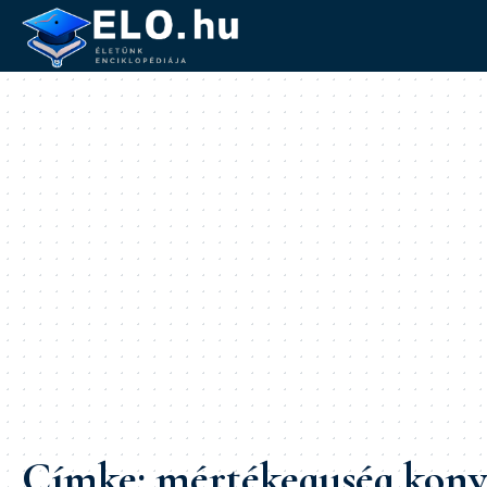
Címke:
mértékegység konv