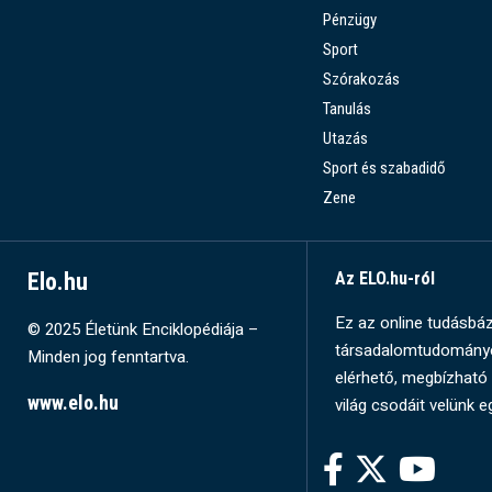
Pénzügy
Sport
Szórakozás
Tanulás
Utazás
Sport és szabadidő
Zene
Elo.hu
Az ELO.hu-ról
Ez az online tudásbázi
© 2025 Életünk Enciklopédiája –
társadalomtudományok
Minden jog fenntartva.
elérhető, megbízható 
www.elo.hu
világ csodáit velünk e