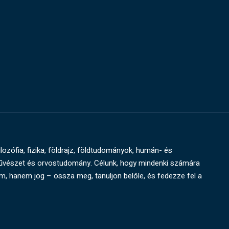
ilozófia, fizika, földrajz, földtudományok, humán- és
művészet és orvostudomány. Célunk, hogy mindenki számára
um, hanem jog – ossza meg, tanuljon belőle, és fedezze fel a