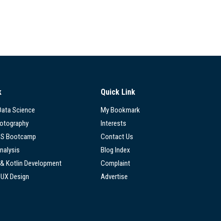
k
Quick Link
 Data Science
My Bookmark
hotography
Interests
SS Bootcamp
Contact Us
nalysis
Blog Index
 & Kotlin Development
Complaint
/UX Design
Advertise