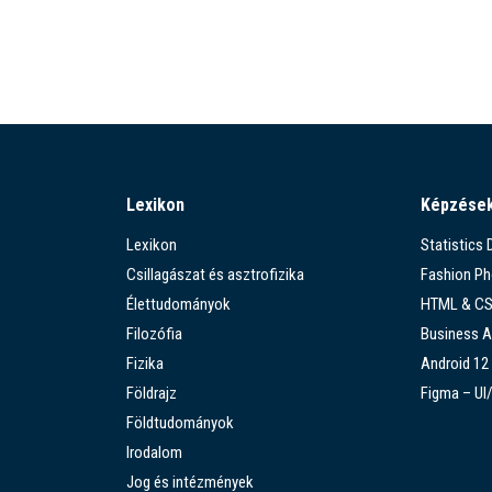
Lexikon
Képzése
Lexikon
Statistics
Csillagászat és asztrofizika
Fashion P
Élettudományok
HTML & C
Filozófia
Business A
Fizika
Android 12
Földrajz
Figma – UI
Földtudományok
Irodalom
Jog és intézmények