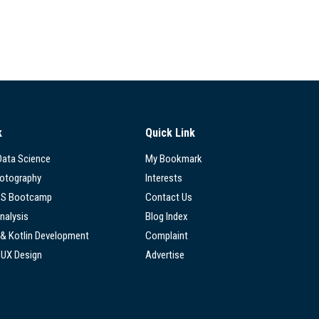
k
Quick Link
 Data Science
My Bookmark
hotography
Interests
SS Bootcamp
Contact Us
nalysis
Blog Index
 & Kotlin Development
Complaint
/UX Design
Advertise