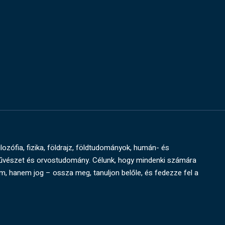
ilozófia, fizika, földrajz, földtudományok, humán- és
művészet és orvostudomány. Célunk, hogy mindenki számára
um, hanem jog – ossza meg, tanuljon belőle, és fedezze fel a