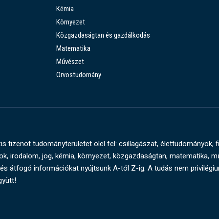
Kémia
Környezet
Közgazdaságtan és gazdálkodás
Matematika
Művészet
Orvostudomány
s tizenöt tudományterületet ölel fel: csillagászat, élettudományok, f
, irodalom, jog, kémia, környezet, közgazdaságtan, matematika, 
és átfogó információkat nyújtsunk A-tól Z-ig. A tudás nem privilégi
gyütt!