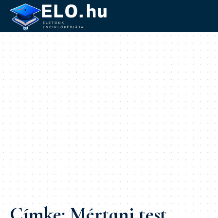
Címke:
Mértani test