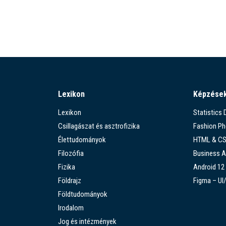
Lexikon
Képzése
Lexikon
Statistics
Csillagászat és asztrofizika
Fashion P
Élettudományok
HTML & C
Filozófia
Business A
Fizika
Android 12
Földrajz
Figma – UI
Földtudományok
Irodalom
Jog és intézmények