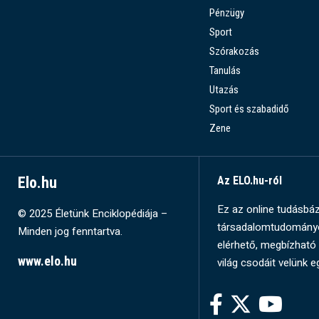
Pénzügy
Sport
Szórakozás
Tanulás
Utazás
Sport és szabadidő
Zene
Elo.hu
Az ELO.hu-ról
Ez az online tudásbázi
© 2025 Életünk Enciklopédiája –
társadalomtudományok
Minden jog fenntartva.
elérhető, megbízható 
www.elo.hu
világ csodáit velünk e