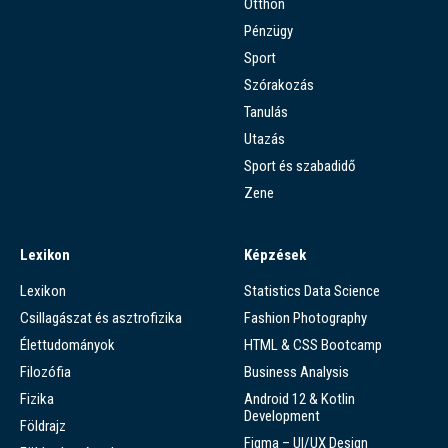
Otthon
Pénzügy
Sport
Szórakozás
Tanulás
Utazás
Sport és szabadidő
Zene
Lexikon
Képzések
Lexikon
Statistics Data Science
Csillagászat és asztrofizika
Fashion Photography
Élettudományok
HTML & CSS Bootcamp
Filozófia
Business Analysis
Fizika
Android 12 & Kotlin
Development
Földrajz
Figma – UI/UX Design