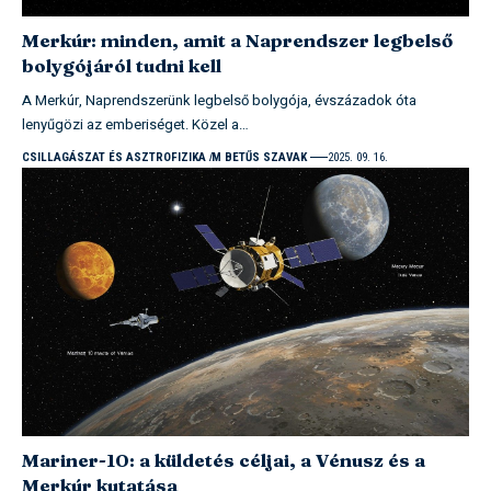
Merkúr: minden, amit a Naprendszer legbelső
bolygójáról tudni kell
A Merkúr, Naprendszerünk legbelső bolygója, évszázadok óta
lenyűgözi az emberiséget. Közel a…
CSILLAGÁSZAT ÉS ASZTROFIZIKA
M BETŰS SZAVAK
2025. 09. 16.
Mariner-10: a küldetés céljai, a Vénusz és a
Merkúr kutatása