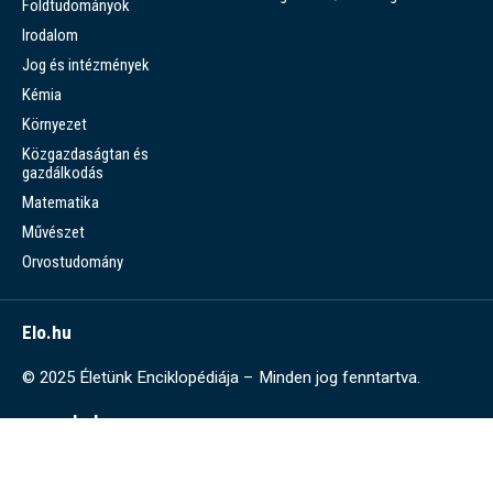
Földtudományok
Irodalom
Jog és intézmények
Kémia
Környezet
Közgazdaságtan és
gazdálkodás
Matematika
Művészet
Orvostudomány
Elo.hu
© 2025 Életünk Enciklopédiája – Minden jog fenntartva.
www.elo.hu
Az ELO.hu-ról