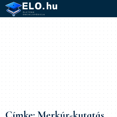
Címke:
Merkúr-kutatás