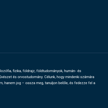
ilozófia, fizika, földrajz, földtudományok, humán- és
művészet és orvostudomány. Célunk, hogy mindenki számára
um, hanem jog – ossza meg, tanuljon belőle, és fedezze fel a