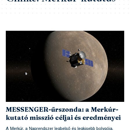
MESSENGER-űrszonda: a Merkúr-
kutató misszió céljai és eredményei
A Merkúr, a Naprendszer legbelső és legkisebb bolygója,