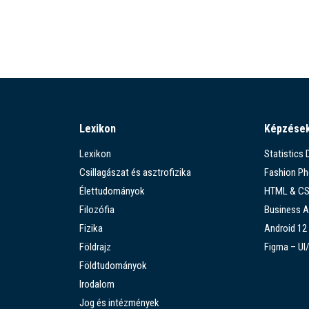
Lexikon
Képzése
Lexikon
Statistics
Csillagászat és asztrofizika
Fashion P
Élettudományok
HTML & C
Filozófia
Business A
Fizika
Android 12
Földrajz
Figma – UI
Földtudományok
Irodalom
Jog és intézmények