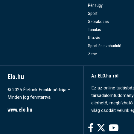
Pénzügy
Sport
Szórakozás
Tanulás
Utazás
Sport és szabadidő
Zene
Elo.hu
Az ELO.hu-ról
Ez az online tudásbázi
© 2025 Életünk Enciklopédiája –
társadalomtudományok
Minden jog fenntartva.
elérhető, megbízható 
www.elo.hu
világ csodáit velünk e