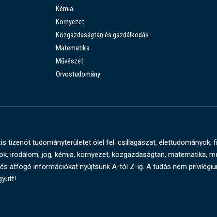
Kémia
Környezet
Közgazdaságtan és gazdálkodás
Matematika
Művészet
Orvostudomány
s tizenöt tudományterületet ölel fel: csillagászat, élettudományok, f
, irodalom, jog, kémia, környezet, közgazdaságtan, matematika, 
és átfogó információkat nyújtsunk A-tól Z-ig. A tudás nem privilégi
gyütt!