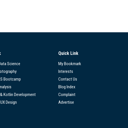
k
Quick Link
 Data Science
My Bookmark
hotography
Interests
SS Bootcamp
Contact Us
nalysis
Blog Index
 & Kotlin Development
Complaint
/UX Design
Advertise