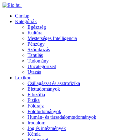
Címlap
Kategóriák
Egészség
Kultúra
Mesterséges Intelligencia
Pénzügy
Szórakozás
Tanulás
Tudomány
Uncategorized
Utazás
Lexikon
Csillagászat és asztrofizika
Élettudományok
Filozófia
Fizika
Földrajz
Földtudományok
Humán- és társadalomtudományok
Irodalom
Jog és intézmények
Kémia
Környezet