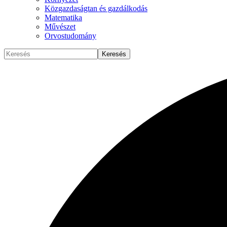
Közgazdaságtan és gazdálkodás
Matematika
Művészet
Orvostudomány