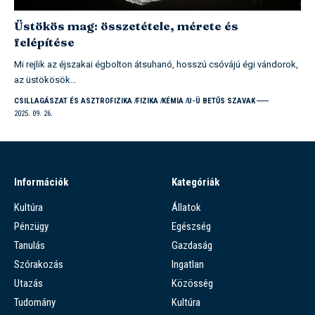
Üstökös mag: összetétele, mérete és
felépítése
Mi rejlik az éjszakai égbolton átsuhanó, hosszú csóvájú égi vándorok,
az üstökösök…
CSILLAGÁSZAT ÉS ASZTROFIZIKA
FIZIKA
KÉMIA
U-Ü BETŰS SZAVAK
2025. 09. 26.
Információk
Kategóriák
Kultúra
Állatok
Pénzügy
Egészség
Tanulás
Gazdaság
Szórakozás
Ingatlan
Utazás
Közösség
Tudomány
Kultúra