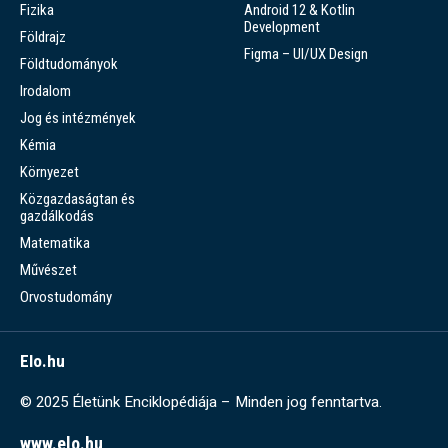
Fizika
Android 12 & Kotlin
Development
Földrajz
Figma – UI/UX Design
Földtudományok
Irodalom
Jog és intézmények
Kémia
Környezet
Közgazdaságtan és
gazdálkodás
Matematika
Művészet
Orvostudomány
Elo.hu
© 2025 Életünk Enciklopédiája – Minden jog fenntartva.
www.elo.hu