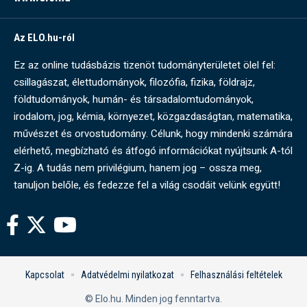
Az ELO.hu-ról
Ez az online tudásbázis tizenöt tudományterületet ölel fel:
csillagászat, élettudományok, filozófia, fizika, földrajz,
földtudományok, humán- és társadalomtudományok,
irodalom, jog, kémia, környezet, közgazdaságtan, matematika,
művészet és orvostudomány. Célunk, hogy mindenki számára
elérhető, megbízható és átfogó információkat nyújtsunk A-tól
Z-ig. A tudás nem privilégium, hanem jog – ossza meg,
tanuljon belőle, és fedezze fel a világ csodáit velünk együtt!
Kapcsolat
Adatvédelmi nyilatkozat
Felhasználási feltételek
© Elo.hu. Minden jog fenntartva.