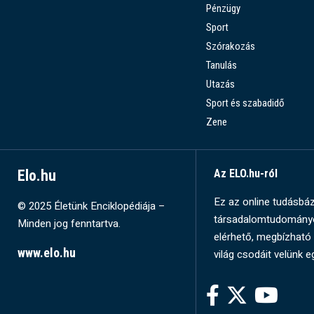
Pénzügy
Sport
Szórakozás
Tanulás
Utazás
Sport és szabadidő
Zene
Elo.hu
Az ELO.hu-ról
Ez az online tudásbázi
© 2025 Életünk Enciklopédiája –
társadalomtudományok
Minden jog fenntartva.
elérhető, megbízható 
www.elo.hu
világ csodáit velünk e