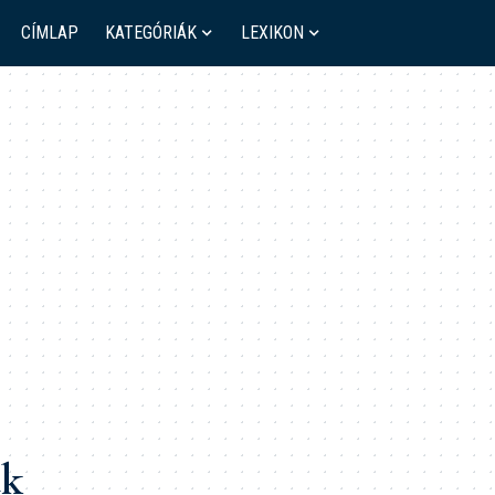
CÍMLAP
KATEGÓRIÁK
LEXIKON
ák