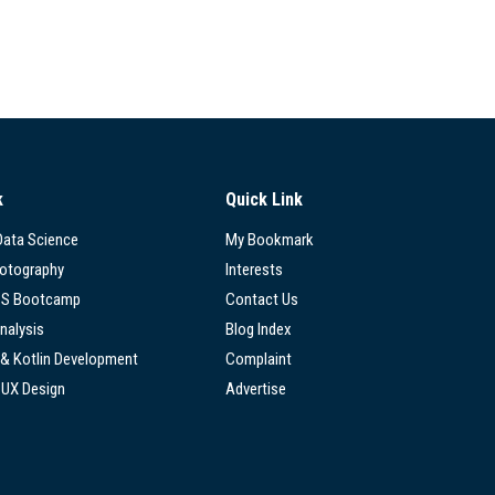
k
Quick Link
 Data Science
My Bookmark
hotography
Interests
SS Bootcamp
Contact Us
nalysis
Blog Index
 & Kotlin Development
Complaint
/UX Design
Advertise