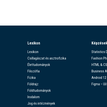
Lexikon
Képzése
Lexikon
Statistics
Csillagászat és asztrofizika
Fashion P
Élettudományok
HTML & C
Filozófia
Business A
Fizika
Android 12
Földrajz
Figma – UI
Földtudományok
Irodalom
Jog és intézmények