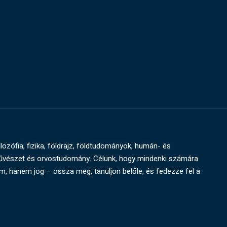
ilozófia, fizika, földrajz, földtudományok, humán- és
művészet és orvostudomány. Célunk, hogy mindenki számára
um, hanem jog – ossza meg, tanuljon belőle, és fedezze fel a