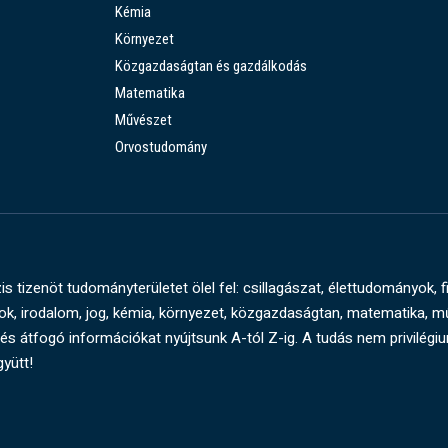
Kémia
Környezet
Közgazdaságtan és gazdálkodás
Matematika
Művészet
Orvostudomány
s tizenöt tudományterületet ölel fel: csillagászat, élettudományok, f
, irodalom, jog, kémia, környezet, közgazdaságtan, matematika, 
és átfogó információkat nyújtsunk A-tól Z-ig. A tudás nem privilégi
gyütt!