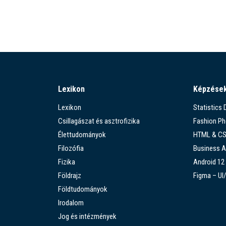
Lexikon
Képzése
Lexikon
Statistics
Csillagászat és asztrofizika
Fashion P
Élettudományok
HTML & C
Filozófia
Business A
Fizika
Android 12
Földrajz
Figma – UI
Földtudományok
Irodalom
Jog és intézmények