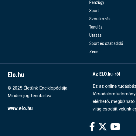
Pénzügy
Sport
Szórakozás
Tanulás
Utazás
Sport és szabadidő
Zene
Elo.hu
Az ELO.hu-ról
Ez az online tudásbázi
© 2025 Életünk Enciklopédiája –
társadalomtudományok
Minden jog fenntartva.
elérhető, megbízható 
www.elo.hu
világ csodáit velünk e