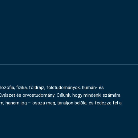
ilozófia, fizika, földrajz, földtudományok, humán- és
művészet és orvostudomány. Célunk, hogy mindenki számára
um, hanem jog – ossza meg, tanuljon belőle, és fedezze fel a