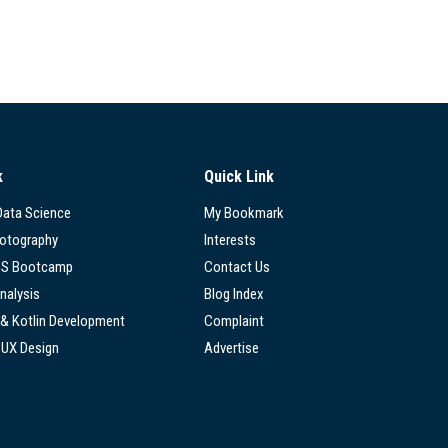
k
Quick Link
 Data Science
My Bookmark
hotography
Interests
SS Bootcamp
Contact Us
nalysis
Blog Index
 & Kotlin Development
Complaint
/UX Design
Advertise