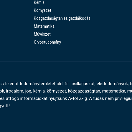
Kémia
Környezet
Közgazdaságtan és gazdálkodás
Matematika
Művészet
Orvostudomány
s tizenöt tudományterületet ölel fel: csillagászat, élettudományok, f
, irodalom, jog, kémia, környezet, közgazdaságtan, matematika, 
és átfogó információkat nyújtsunk A-tól Z-ig. A tudás nem privilégi
gyütt!