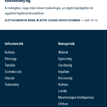
tudományág
A méregtan, vagy más néven toxikológia, az egyik legrégebbi és
egyúttal legdinamikusabban…
ÉLETTUDOMÁNYOK
KÉMIA
M BETŰS SZAVAK
ORVOSTUDOMÁNY
2025. 09. 16.
Információk
Kategóriák
Kultúra
Állatok
Pénzügy
Egészség
Tanulás
Gazdaság
Szórakozás
Ingatlan
Utazás
Közösség
Tudomány
Kultúra
Listák
Mesterséges Intelligencia
Otthon