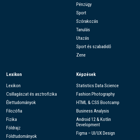
Pénzügy
Sport
Szórakozás
Tanulás
Utazás
Sport és szabadidő
Zene
Lexikon
Képzések
Lexikon
Statistics Data Science
Csillagászat és asztrofizika
Fashion Photography
Élettudományok
HTML & CSS Bootcamp
Filozófia
Business Analysis
Fizika
Android 12 & Kotlin
Development
Földrajz
Figma – UI/UX Design
Földtudományok