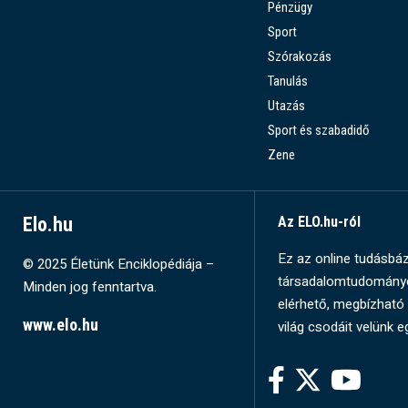
Pénzügy
Sport
Szórakozás
Tanulás
Utazás
Sport és szabadidő
Zene
Elo.hu
Az ELO.hu-ról
Ez az online tudásbázi
© 2025 Életünk Enciklopédiája –
társadalomtudományok
Minden jog fenntartva.
elérhető, megbízható 
www.elo.hu
világ csodáit velünk e