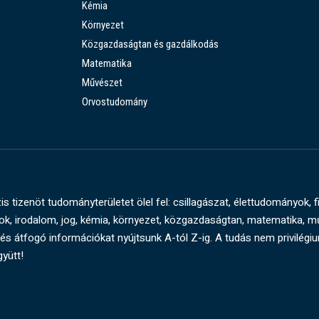
Kémia
Környezet
Közgazdaságtan és gazdálkodás
Matematika
Művészet
Orvostudomány
s tizenöt tudományterületet ölel fel: csillagászat, élettudományok, f
, irodalom, jog, kémia, környezet, közgazdaságtan, matematika, 
és átfogó információkat nyújtsunk A-tól Z-ig. A tudás nem privilégi
gyütt!