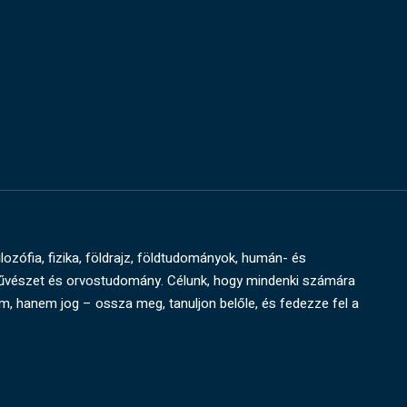
ilozófia, fizika, földrajz, földtudományok, humán- és
művészet és orvostudomány. Célunk, hogy mindenki számára
um, hanem jog – ossza meg, tanuljon belőle, és fedezze fel a