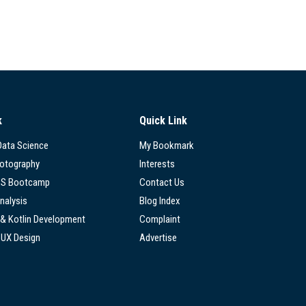
k
Quick Link
 Data Science
My Bookmark
hotography
Interests
SS Bootcamp
Contact Us
nalysis
Blog Index
 & Kotlin Development
Complaint
/UX Design
Advertise