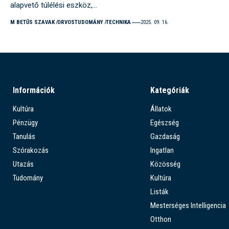
alapvető túlélési eszköz,…
M BETŰS SZAVAK
ORVOSTUDOMÁNY
TECHNIKA
2025. 09. 16.
Információk
Kategóriák
Kultúra
Állatok
Pénzügy
Egészség
Tanulás
Gazdaság
Szórakozás
Ingatlan
Utazás
Közösség
Tudomány
Kultúra
Listák
Mesterséges Intelligencia
Otthon