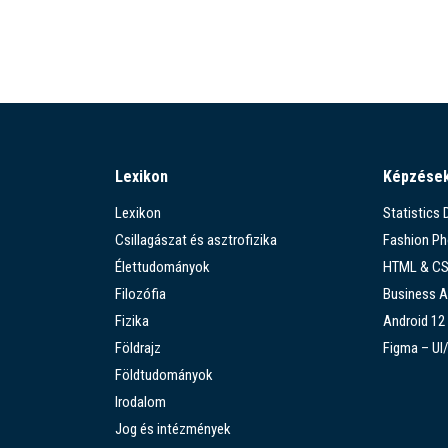
Lexikon
Képzése
Lexikon
Statistics
Csillagászat és asztrofizika
Fashion P
Élettudományok
HTML & C
Filozófia
Business A
Fizika
Android 12
Földrajz
Figma – UI
Földtudományok
Irodalom
Jog és intézmények