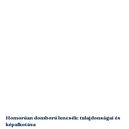
Homorúan domború lencsék: tulajdonságai és
képalkotása