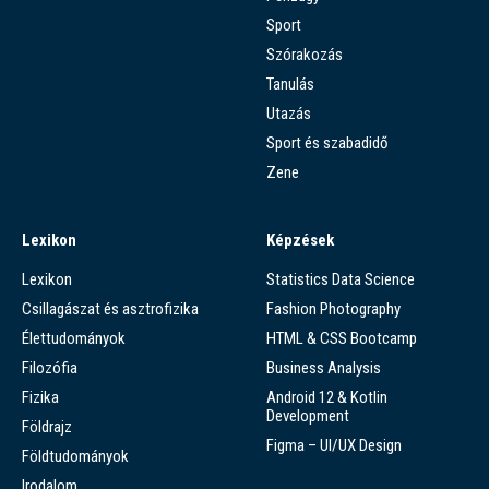
Sport
Szórakozás
Tanulás
Utazás
Sport és szabadidő
Zene
Lexikon
Képzések
Lexikon
Statistics Data Science
Csillagászat és asztrofizika
Fashion Photography
Élettudományok
HTML & CSS Bootcamp
Filozófia
Business Analysis
Fizika
Android 12 & Kotlin
Development
Földrajz
Figma – UI/UX Design
Földtudományok
Irodalom