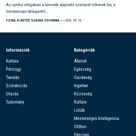
Az optika világában a lencsék alapvető szerepet töltenek be, a
mindennapi látásjavító…
FIZIKA
H BETŰS SZAVAK
TECHNIKA
2025. 09. 10.
Információk
Kategóriák
Kultúra
Állatok
Pénzügy
Egészség
Tanulás
Gazdaság
Szórakozás
Ingatlan
Utazás
Közösség
Tudomány
Kultúra
Listák
Mesterséges Intelligencia
Otthon
Pénzügy