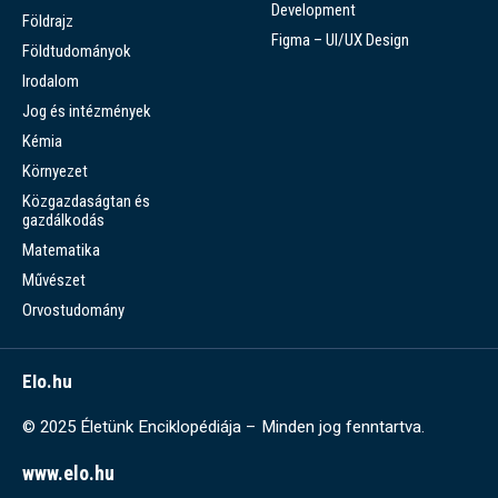
Development
Földrajz
Figma – UI/UX Design
Földtudományok
Irodalom
Jog és intézmények
Kémia
Környezet
Közgazdaságtan és
gazdálkodás
Matematika
Művészet
Orvostudomány
Elo.hu
© 2025 Életünk Enciklopédiája – Minden jog fenntartva.
www.elo.hu