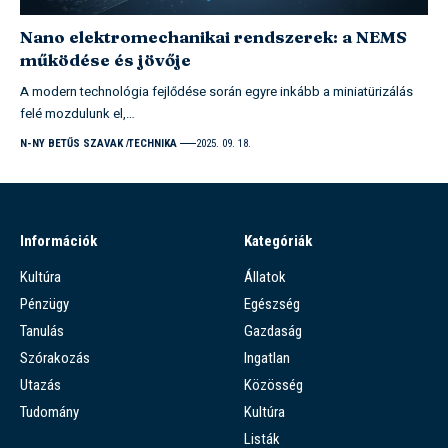
Nano elektromechanikai rendszerek: a NEMS
működése és jövője
A modern technológia fejlődése során egyre inkább a miniatürizálás
felé mozdulunk el,…
N-NY BETŰS SZAVAK
TECHNIKA
2025. 09. 18.
Információk
Kategóriák
Kultúra
Állatok
Pénzügy
Egészség
Tanulás
Gazdaság
Szórakozás
Ingatlan
Utazás
Közösség
Tudomány
Kultúra
Listák