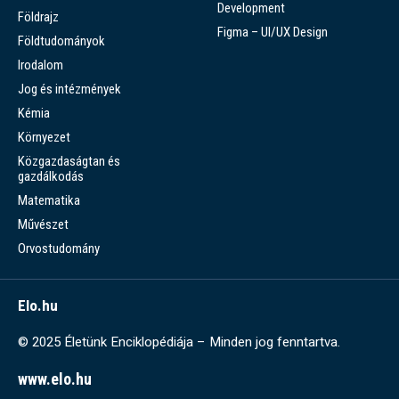
Development
Földrajz
Figma – UI/UX Design
Földtudományok
Irodalom
Jog és intézmények
Kémia
Környezet
Közgazdaságtan és
gazdálkodás
Matematika
Művészet
Orvostudomány
Elo.hu
© 2025 Életünk Enciklopédiája – Minden jog fenntartva.
www.elo.hu