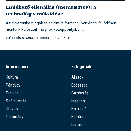
Emlékező ellenállás (memrisztor): a
technológia működése
Az elektronika világában az elmúlt évtizedekben óriási fejlődésen
mentünk keresztül, melynek középpontjában…
E-É BETŰS SZAVAK
TECHNIKA
2025. 09. 06.
Információk
Kategóriák
Kultúra
Állatok
Pénzügy
Egészség
Tanulás
Gazdaság
Szórakozás
Ingatlan
Utazás
Közösség
Tudomány
Kultúra
Listák