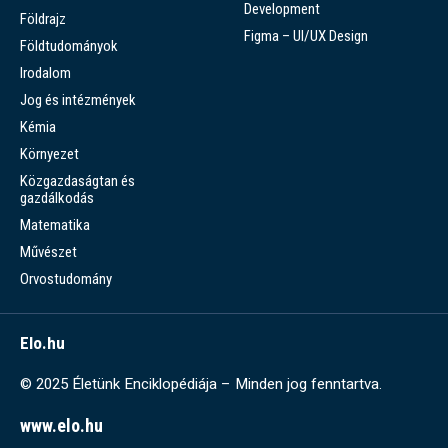
Development
Földrajz
Figma – UI/UX Design
Földtudományok
Irodalom
Jog és intézmények
Kémia
Környezet
Közgazdaságtan és
gazdálkodás
Matematika
Művészet
Orvostudomány
Elo.hu
© 2025 Életünk Enciklopédiája – Minden jog fenntartva.
www.elo.hu