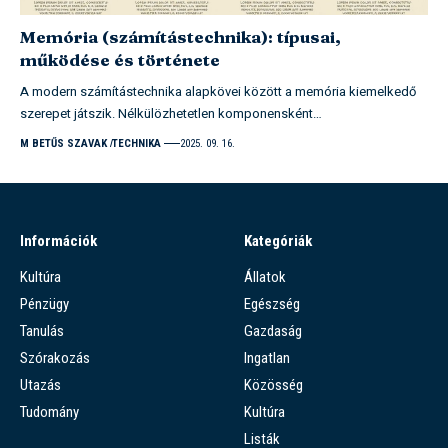
Memória (számítástechnika): típusai,
működése és története
A modern számítástechnika alapkövei között a memória kiemelkedő
szerepet játszik. Nélkülözhetetlen komponensként…
M BETŰS SZAVAK
TECHNIKA
2025. 09. 16.
Információk
Kategóriák
Kultúra
Állatok
Pénzügy
Egészség
Tanulás
Gazdaság
Szórakozás
Ingatlan
Utazás
Közösség
Tudomány
Kultúra
Listák