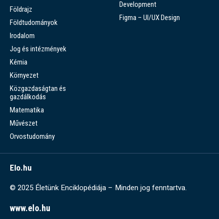
Development
Földrajz
Figma – UI/UX Design
Földtudományok
Irodalom
Jog és intézmények
Kémia
Környezet
Közgazdaságtan és
gazdálkodás
Matematika
Művészet
Orvostudomány
Elo.hu
© 2025 Életünk Enciklopédiája – Minden jog fenntartva.
www.elo.hu