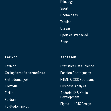
Pénzügy
Sport
Szórakozás
Tanulás
Utazás
Sport és szabadidő
Zene
Lexikon
Képzések
Lexikon
Statistics Data Science
Csillagászat és asztrofizika
Fashion Photography
Élettudományok
HTML & CSS Bootcamp
Filozófia
Business Analysis
Fizika
Android 12 & Kotlin
Development
Földrajz
Figma – UI/UX Design
Földtudományok