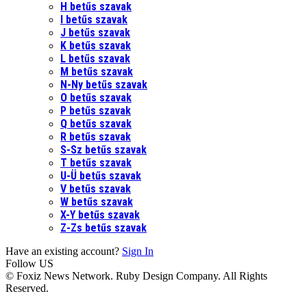
H betűs szavak
I betűs szavak
J betűs szavak
K betűs szavak
L betűs szavak
M betűs szavak
N-Ny betűs szavak
O betűs szavak
P betűs szavak
Q betűs szavak
R betűs szavak
S-Sz betűs szavak
T betűs szavak
U-Ü betűs szavak
V betűs szavak
W betűs szavak
X-Y betűs szavak
Z-Zs betűs szavak
Have an existing account?
Sign In
Follow US
© Foxiz News Network. Ruby Design Company. All Rights
Reserved.