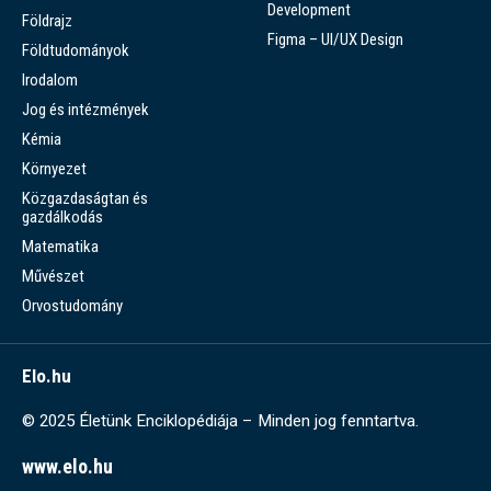
Development
Földrajz
Figma – UI/UX Design
Földtudományok
Irodalom
Jog és intézmények
Kémia
Környezet
Közgazdaságtan és
gazdálkodás
Matematika
Művészet
Orvostudomány
Elo.hu
© 2025 Életünk Enciklopédiája – Minden jog fenntartva.
www.elo.hu