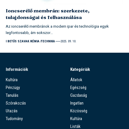
Ioncserélő membrán: szerkezete,
tulajdonságai és felhasználása
Az ioncserélő membránok a modern ipar és technológia egyik
legfontosabb, ám sokszor…
I BETŰS SZAVAK
KÉMIA
TECHNIKA
2025. 09. 10.
Információk
Kategóriák
Kultúra
Állatok
Pénzügy
Egészség
Tanulás
Gazdaság
Szórakozás
Ingatlan
Utazás
Közösség
Tudomány
Kultúra
Listák