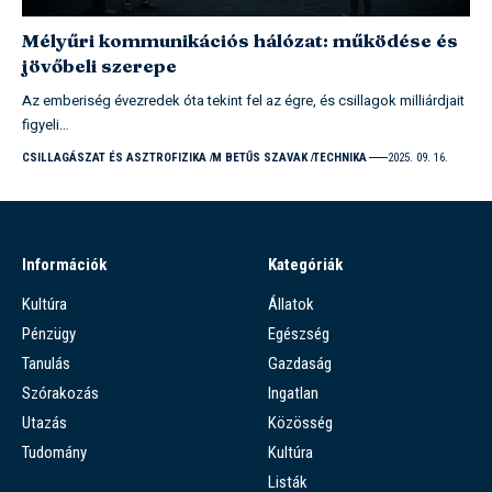
Mélyűri kommunikációs hálózat: működése és
jövőbeli szerepe
Az emberiség évezredek óta tekint fel az égre, és csillagok milliárdjait
figyeli…
CSILLAGÁSZAT ÉS ASZTROFIZIKA
M BETŰS SZAVAK
TECHNIKA
2025. 09. 16.
Információk
Kategóriák
Kultúra
Állatok
Pénzügy
Egészség
Tanulás
Gazdaság
Szórakozás
Ingatlan
Utazás
Közösség
Tudomány
Kultúra
Listák