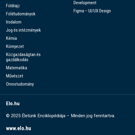
Development
Földrajz
Figma – UI/UX Design
Földtudományok
Irodalom
Jog és intézmények
Kémia
Környezet
Közgazdaságtan és
gazdálkodás
Matematika
Művészet
Orvostudomány
Elo.hu
© 2025 Életünk Enciklopédiája – Minden jog fenntartva.
www.elo.hu