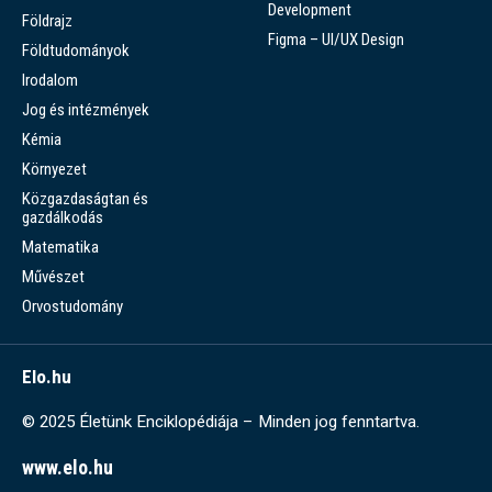
Development
Földrajz
Figma – UI/UX Design
Földtudományok
Irodalom
Jog és intézmények
Kémia
Környezet
Közgazdaságtan és
gazdálkodás
Matematika
Művészet
Orvostudomány
Elo.hu
© 2025 Életünk Enciklopédiája – Minden jog fenntartva.
www.elo.hu