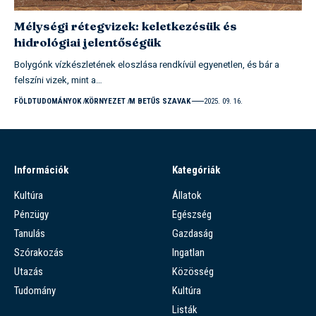
Mélységi rétegvizek: keletkezésük és
hidrológiai jelentőségük
Bolygónk vízkészletének eloszlása rendkívül egyenetlen, és bár a
felszíni vizek, mint a…
FÖLDTUDOMÁNYOK
KÖRNYEZET
M BETŰS SZAVAK
2025. 09. 16.
Információk
Kategóriák
Kultúra
Állatok
Pénzügy
Egészség
Tanulás
Gazdaság
Szórakozás
Ingatlan
Utazás
Közösség
Tudomány
Kultúra
Listák