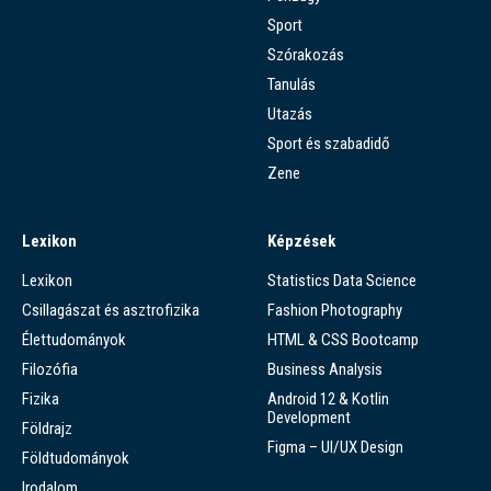
Sport
Szórakozás
Tanulás
Utazás
Sport és szabadidő
Zene
Lexikon
Képzések
Lexikon
Statistics Data Science
Csillagászat és asztrofizika
Fashion Photography
Élettudományok
HTML & CSS Bootcamp
Filozófia
Business Analysis
Fizika
Android 12 & Kotlin
Development
Földrajz
Figma – UI/UX Design
Földtudományok
Irodalom