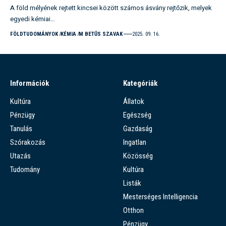
A föld mélyének rejtett kincsei között számos ásvány rejtőzik, melyek
egyedi kémiai…
FÖLDTUDOMÁNYOK
KÉMIA
M BETŰS SZAVAK
2025. 09. 16.
Információk
Kategóriák
Kultúra
Állatok
Pénzügy
Egészség
Tanulás
Gazdaság
Szórakozás
Ingatlan
Utazás
Közösség
Tudomány
Kultúra
Listák
Mesterséges Intelligencia
Otthon
Pénzügy