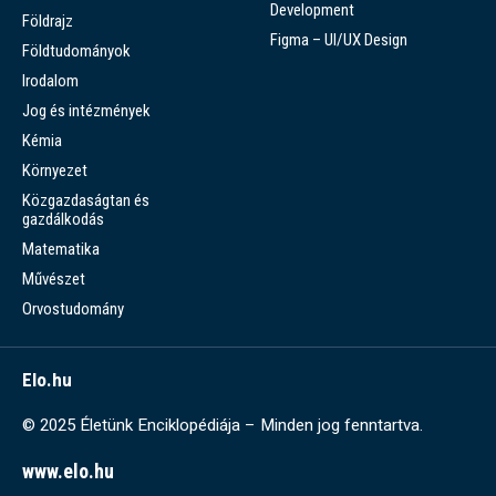
Development
Földrajz
Figma – UI/UX Design
Földtudományok
Irodalom
Jog és intézmények
Kémia
Környezet
Közgazdaságtan és
gazdálkodás
Matematika
Művészet
Orvostudomány
Elo.hu
© 2025 Életünk Enciklopédiája – Minden jog fenntartva.
www.elo.hu