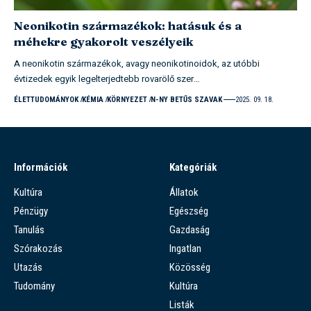
Neonikotin származékok: hatásuk és a
méhekre gyakorolt veszélyeik
A neonikotin származékok, avagy neonikotinoidok, az utóbbi
évtizedek egyik legelterjedtebb rovarölő szer…
ÉLETTUDOMÁNYOK
KÉMIA
KÖRNYEZET
N-NY BETŰS SZAVAK
2025. 09. 18.
Információk
Kategóriák
Kultúra
Állatok
Pénzügy
Egészség
Tanulás
Gazdaság
Szórakozás
Ingatlan
Utazás
Közösség
Tudomány
Kultúra
Listák