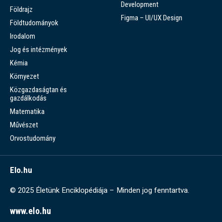
Development
Földrajz
Figma – UI/UX Design
Földtudományok
Irodalom
Jog és intézmények
Kémia
Környezet
Közgazdaságtan és
gazdálkodás
Matematika
Művészet
Orvostudomány
Elo.hu
© 2025 Életünk Enciklopédiája – Minden jog fenntartva.
www.elo.hu