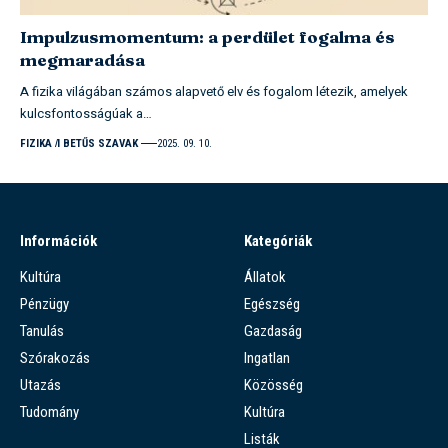
Impulzusmomentum: a perdület fogalma és
megmaradása
A fizika világában számos alapvető elv és fogalom létezik, amelyek
kulcsfontosságúak a…
FIZIKA
I BETŰS SZAVAK
2025. 09. 10.
Információk
Kategóriák
Kultúra
Állatok
Pénzügy
Egészség
Tanulás
Gazdaság
Szórakozás
Ingatlan
Utazás
Közösség
Tudomány
Kultúra
Listák