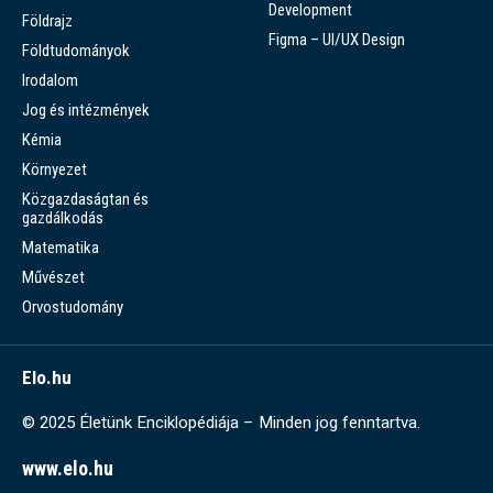
Development
Földrajz
Figma – UI/UX Design
Földtudományok
Irodalom
Jog és intézmények
Kémia
Környezet
Közgazdaságtan és
gazdálkodás
Matematika
Művészet
Orvostudomány
Elo.hu
© 2025 Életünk Enciklopédiája – Minden jog fenntartva.
www.elo.hu