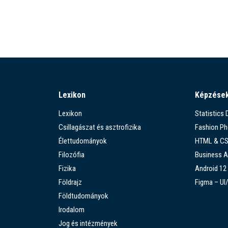
Lexikon
Képzése
Lexikon
Statistics
Csillagászat és asztrofizika
Fashion P
Élettudományok
HTML & C
Filozófia
Business A
Fizika
Android 12
Földrajz
Figma – UI
Földtudományok
Irodalom
Jog és intézmények