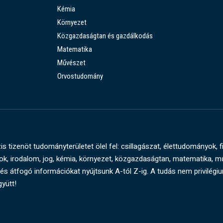
Kémia
Környezet
Közgazdaságtan és gazdálkodás
Matematika
Művészet
Orvostudomány
s tizenöt tudományterületet ölel fel: csillagászat, élettudományok, f
, irodalom, jog, kémia, környezet, közgazdaságtan, matematika, 
és átfogó információkat nyújtsunk A-tól Z-ig. A tudás nem privilégi
gyütt!