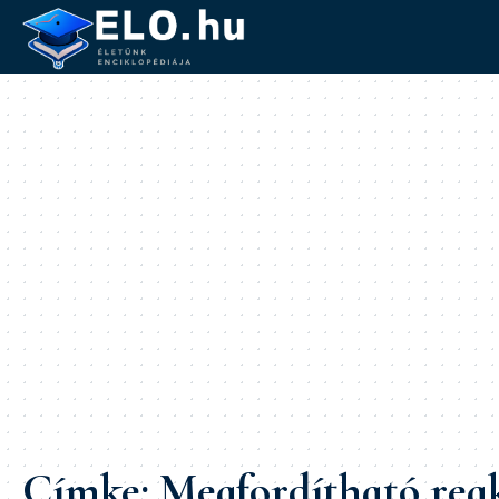
Címke:
Megfordítható rea