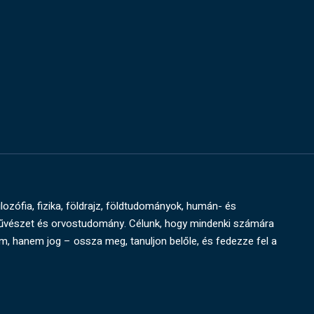
ilozófia, fizika, földrajz, földtudományok, humán- és
művészet és orvostudomány. Célunk, hogy mindenki számára
um, hanem jog – ossza meg, tanuljon belőle, és fedezze fel a