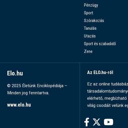
Pénzügy
Sport
Szórakozás
Tanulás
Utazás
Sport és szabadidő
Zene
Elo.hu
Az ELO.hu-ról
Ez az online tudásbázi
© 2025 Életünk Enciklopédiája –
társadalomtudományok
Minden jog fenntartva.
elérhető, megbízható 
www.elo.hu
világ csodáit velünk e