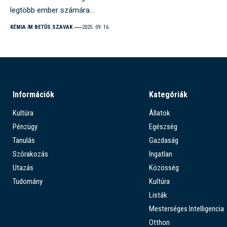
legtöbb ember számára…
KÉMIA
M BETŰS SZAVAK
2025. 09. 16.
Információk
Kategóriák
Kultúra
Állatok
Pénzügy
Egészség
Tanulás
Gazdaság
Szórakozás
Ingatlan
Utazás
Közösség
Tudomány
Kultúra
Listák
Mesterséges Intelligencia
Otthon