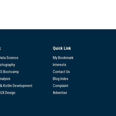
k
Quick Link
 Data Science
My Bookmark
hotography
Interests
SS Bootcamp
Contact Us
nalysis
Blog Index
 & Kotlin Development
Complaint
/UX Design
Advertise