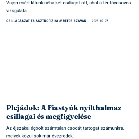
Vajon miért látunk néha két csillagot ott, ahol a tér távcsöves
vizsgálata…
CSILLAGÁSZAT ÉS ASZTROFIZIKA
V BETŰS SZAVAK
2025. 09. 27.
Plejádok: A Fiastyúk nyílthalmaz
csillagai és megfigyelése
Az éjszakai égbolt számtalan csodát tartogat számunkra,
melyek közül sok már évezredek…