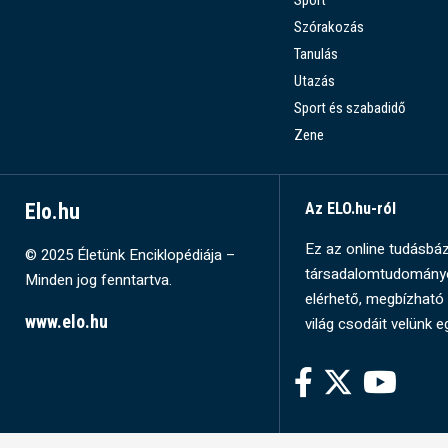
Sport
Szórakozás
Tanulás
Utazás
Sport és szabadidő
Zene
Elo.hu
Az ELO.hu-ról
Ez az online tudásbázi
© 2025 Életünk Enciklopédiája –
társadalomtudományok
Minden jog fenntartva.
elérhető, megbízható 
www.elo.hu
világ csodáit velünk e