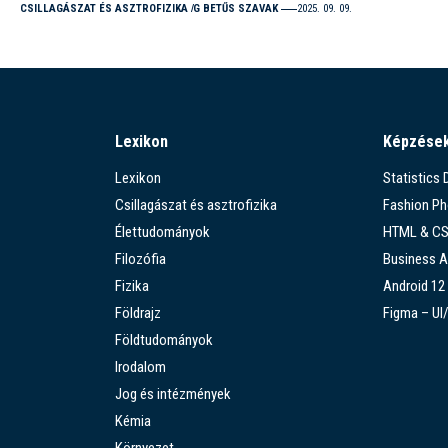
CSILLAGÁSZAT ÉS ASZTROFIZIKA
G BETŰS SZAVAK
2025. 09. 09.
Lexikon
Képzése
Lexikon
Statistics
Csillagászat és asztrofizika
Fashion P
Élettudományok
HTML & C
Filozófia
Business A
Fizika
Android 12
Földrajz
Figma – UI
Földtudományok
Irodalom
Jog és intézmények
Kémia