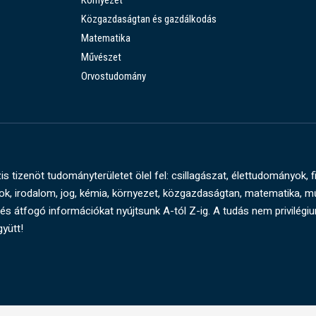
Környezet
Közgazdaságtan és gazdálkodás
Matematika
Művészet
Orvostudomány
s tizenöt tudományterületet ölel fel: csillagászat, élettudományok, f
, irodalom, jog, kémia, környezet, közgazdaságtan, matematika, 
és átfogó információkat nyújtsunk A-tól Z-ig. A tudás nem privilégi
gyütt!