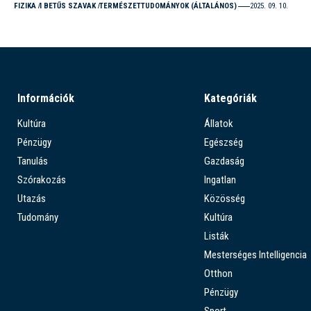
FIZIKA
I BETŰS SZAVAK
TERMÉSZETTUDOMÁNYOK (ÁLTALÁNOS)
2025. 09. 10.
Információk
Kategóriák
Kultúra
Állatok
Pénzügy
Egészség
Tanulás
Gazdaság
Szórakozás
Ingatlan
Utazás
Közösség
Tudomány
Kultúra
Listák
Mesterséges Intelligencia
Otthon
Pénzügy