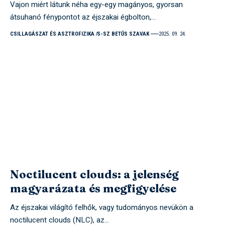
Vajon miért látunk néha egy-egy magányos, gyorsan
átsuhanó fénypontot az éjszakai égbolton,…
CSILLAGÁSZAT ÉS ASZTROFIZIKA
S-SZ BETŰS SZAVAK
2025. 09. 24.
Noctilucent clouds: a jelenség
magyarázata és megfigyelése
Az éjszakai világító felhők, vagy tudományos nevükön a
noctilucent clouds (NLC), az…