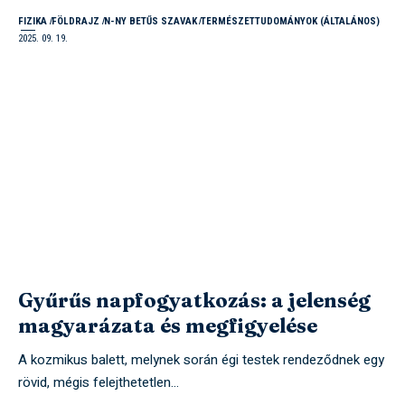
FIZIKA
FÖLDRAJZ
N-NY BETŰS SZAVAK
TERMÉSZETTUDOMÁNYOK (ÁLTALÁNOS)
2025. 09. 19.
Gyűrűs napfogyatkozás: a jelenség
magyarázata és megfigyelése
A kozmikus balett, melynek során égi testek rendeződnek egy
rövid, mégis felejthetetlen…