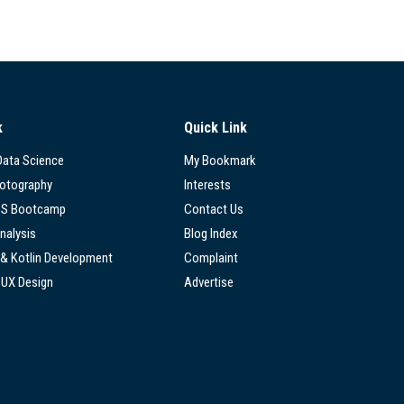
k
Quick Link
 Data Science
My Bookmark
hotography
Interests
SS Bootcamp
Contact Us
nalysis
Blog Index
 & Kotlin Development
Complaint
/UX Design
Advertise