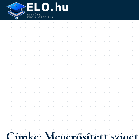
Címke:
Megerősített sziget