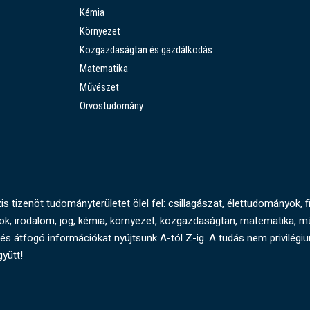
Kémia
Környezet
Közgazdaságtan és gazdálkodás
Matematika
Művészet
Orvostudomány
s tizenöt tudományterületet ölel fel: csillagászat, élettudományok, f
, irodalom, jog, kémia, környezet, közgazdaságtan, matematika, 
és átfogó információkat nyújtsunk A-tól Z-ig. A tudás nem privilégi
gyütt!