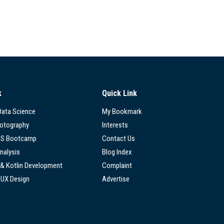
k
Quick Link
 Data Science
My Bookmark
hotography
Interests
SS Bootcamp
Contact Us
nalysis
Blog Index
 & Kotlin Development
Complaint
/UX Design
Advertise