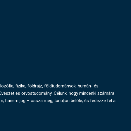
ilozófia, fizika, földrajz, földtudományok, humán- és
művészet és orvostudomány. Célunk, hogy mindenki számára
um, hanem jog – ossza meg, tanuljon belőle, és fedezze fel a