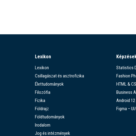
Lexikon
Képzése
Lexikon
Statistics
Csillagászat és asztrofizika
Fashion P
Élettudományok
HTML & C
Filozófia
Business A
Fizika
Android 12
Földrajz
Figma – UI
Földtudományok
Irodalom
Jog és intézmények