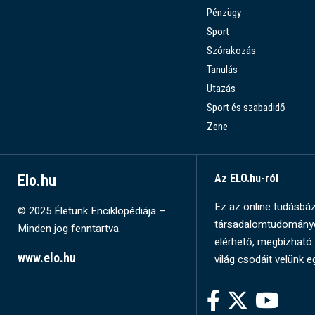
Pénzügy
Sport
Szórakozás
Tanulás
Utazás
Sport és szabadidő
Zene
Elo.hu
Az ELO.hu-ról
Ez az online tudásbázi
© 2025 Életünk Enciklopédiája –
társadalomtudományok
Minden jog fenntartva.
elérhető, megbízható 
www.elo.hu
világ csodáit velünk e