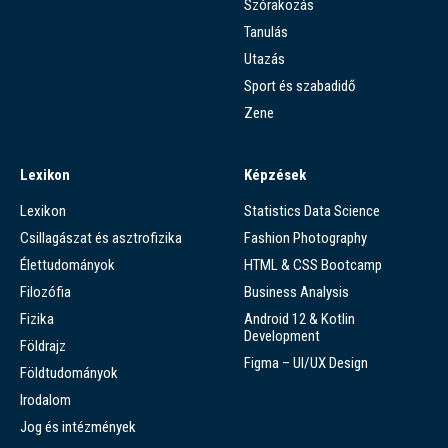
Szórakozás
Tanulás
Utazás
Sport és szabadidő
Zene
Lexikon
Képzések
Lexikon
Statistics Data Science
Csillagászat és asztrofizika
Fashion Photography
Élettudományok
HTML & CSS Bootcamp
Filozófia
Business Analysis
Fizika
Android 12 & Kotlin
Development
Földrajz
Figma – UI/UX Design
Földtudományok
Irodalom
Jog és intézmények