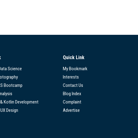
k
Quick Link
 Data Science
My Bookmark
hotography
Interests
SS Bootcamp
Contact Us
nalysis
Blog Index
 & Kotlin Development
Complaint
/UX Design
Advertise