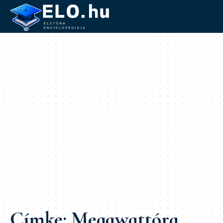
Címke:
Megawattóra