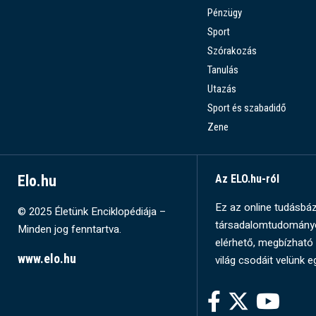
Pénzügy
Sport
Szórakozás
Tanulás
Utazás
Sport és szabadidő
Zene
Elo.hu
Az ELO.hu-ról
Ez az online tudásbázi
© 2025 Életünk Enciklopédiája –
társadalomtudományok
Minden jog fenntartva.
elérhető, megbízható 
www.elo.hu
világ csodáit velünk e