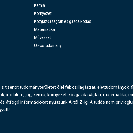
Kémia
Környezet
Közgazdaságtan és gazdálkodás
Matematika
Művészet
Orvostudomány
s tizenöt tudományterületet ölel fel: csillagászat, élettudományok, f
, irodalom, jog, kémia, környezet, közgazdaságtan, matematika, 
és átfogó információkat nyújtsunk A-tól Z-ig. A tudás nem privilégi
gyütt!