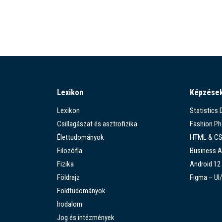
Lexikon
Képzése
Lexikon
Statistics
Csillagászat és asztrofizika
Fashion P
Élettudományok
HTML & C
Filozófia
Business A
Fizika
Android 12
Földrajz
Figma – UI
Földtudományok
Irodalom
Jog és intézmények