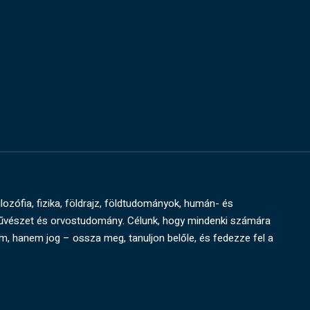
ilozófia, fizika, földrajz, földtudományok, humán- és
művészet és orvostudomány. Célunk, hogy mindenki számára
um, hanem jog – ossza meg, tanuljon belőle, és fedezze fel a