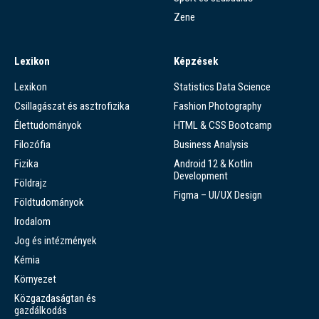
Zene
Lexikon
Képzések
Lexikon
Statistics Data Science
Csillagászat és asztrofizika
Fashion Photography
Élettudományok
HTML & CSS Bootcamp
Filozófia
Business Analysis
Fizika
Android 12 & Kotlin
Development
Földrajz
Figma – UI/UX Design
Földtudományok
Irodalom
Jog és intézmények
Kémia
Környezet
Közgazdaságtan és
gazdálkodás