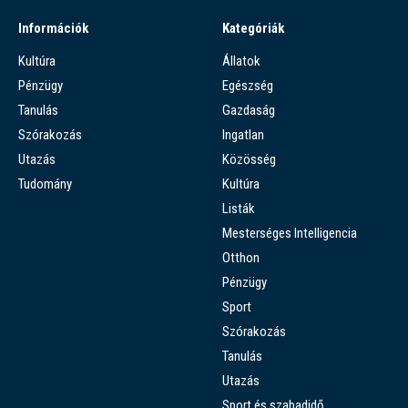
Információk
Kategóriák
Kultúra
Állatok
Pénzügy
Egészség
Tanulás
Gazdaság
Szórakozás
Ingatlan
Utazás
Közösség
Tudomány
Kultúra
Listák
Mesterséges Intelligencia
Otthon
Pénzügy
Sport
Szórakozás
Tanulás
Utazás
Sport és szabadidő