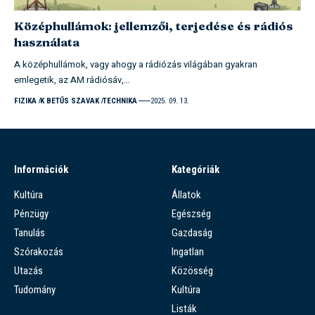
Középhullámok: jellemzői, terjedése és rádiós
használata
A középhullámok, vagy ahogy a rádiózás világában gyakran
emlegetik, az AM rádiósáv,…
FIZIKA
K BETŰS SZAVAK
TECHNIKA
2025. 09. 13.
Információk
Kategóriák
Kultúra
Állatok
Pénzügy
Egészség
Tanulás
Gazdaság
Szórakozás
Ingatlan
Utazás
Közösség
Tudomány
Kultúra
Listák