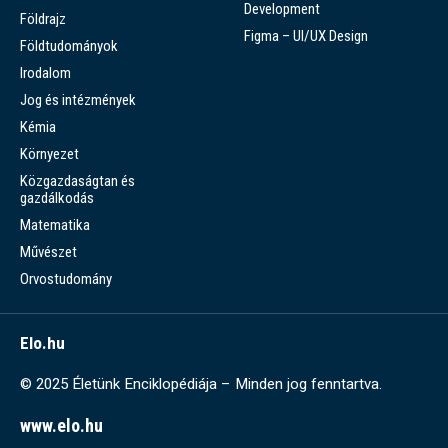
Development
Földrajz
Figma – UI/UX Design
Földtudományok
Irodalom
Jog és intézmények
Kémia
Környezet
Közgazdaságtan és
gazdálkodás
Matematika
Művészet
Orvostudomány
Elo.hu
© 2025 Életünk Enciklopédiája – Minden jog fenntartva.
www.elo.hu