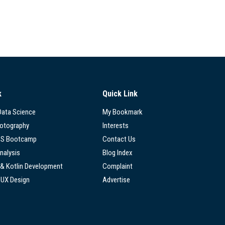
k
Quick Link
 Data Science
My Bookmark
hotography
Interests
SS Bootcamp
Contact Us
nalysis
Blog Index
 & Kotlin Development
Complaint
/UX Design
Advertise