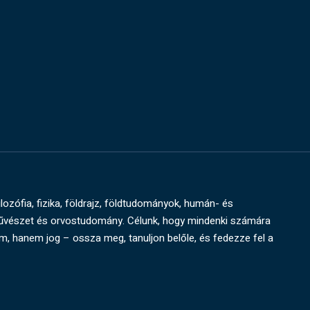
ilozófia, fizika, földrajz, földtudományok, humán- és
művészet és orvostudomány. Célunk, hogy mindenki számára
um, hanem jog – ossza meg, tanuljon belőle, és fedezze fel a